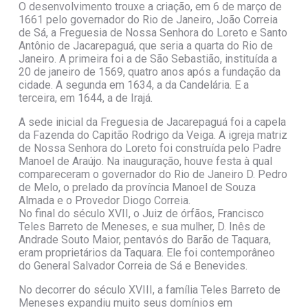
O desenvolvimento trouxe a criação, em 6 de março de
1661 pelo governador do Rio de Janeiro, João Correia
de Sá, a Freguesia de Nossa Senhora do Loreto e Santo
Antônio de Jacarepaguá, que seria a quarta do Rio de
Janeiro. A primeira foi a de São Sebastião, instituída a
20 de janeiro de 1569, quatro anos após a fundação da
cidade. A segunda em 1634, a da Candelária. E a
terceira, em 1644, a de Irajá.
A sede inicial da Freguesia de Jacarepaguá foi a capela
da Fazenda do Capitão Rodrigo da Veiga. A igreja matriz
de Nossa Senhora do Loreto foi construída pelo Padre
Manoel de Araújo. Na inauguração, houve festa à qual
compareceram o governador do Rio de Janeiro D. Pedro
de Melo, o prelado da província Manoel de Souza
Almada e o Provedor Diogo Correia.
No final do século XVII, o Juiz de órfãos, Francisco
Teles Barreto de Meneses, e sua mulher, D. Inês de
Andrade Souto Maior, pentavós do Barão de Taquara,
eram proprietários da Taquara. Ele foi contemporâneo
do General Salvador Correia de Sá e Benevides.
No decorrer do século XVIII, a família Teles Barreto de
Meneses expandiu muito seus domínios em