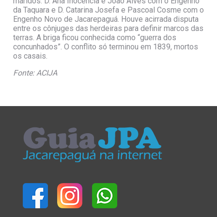
maridos: D. Ana Inocência e João Alves com o Engenho
da Taquara e D. Catarina Josefa e Pascoal Cosme com o
Engenho Novo de Jacarepaguá. Houve acirrada disputa
entre os cônjuges das herdeiras para definir marcos das
terras. A briga ficou conhecida como “guerra dos
concunhados”. O conflito só terminou em 1839, mortos
os casais.
Fonte: ACIJA