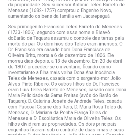
da propriedade. Seu sucessor Antônio Teles Barreto de
Meneses (1682-1757) comprou o Engenho Novo,
aumentando os bens da família em Jacarepaguá.
Seu primogênito Francisco Teles Barreto de Meneses
(1733-1806), segundo com esse nome e Bisavô
doBarão de Taquara assumiu o controle das terras pela
morte do pai. Os domínios dos Teles eram imensos. O
Dr. Francisco era casado bom Dona Francisca de
Oliveira Brito, morta a 6 de dezembro de 1806. Ele
morreu dias depois, a 13 de dezembro. Em 20 de abril
de 1807, procedeu-se o inventário, ficando como
inventariante a filha mais velha Dona Ana Inocência
Teles de Meneses, casada com o sargento-mor João
Alves Pinto Ribeiro. Os outros filhos do Dr. Francisco
eram Luis Teles Barreto de Meneses, casado com Dona
Maria Felicidade da Gama Freitas (avós do Barão de
Taquara); D. Catarina Josefa de Andrade Teles, casada
com Pascoal Cosme dos Reis; D. Maria Rosa Teles de
Meneses, D. Mariana da Penha França Teles de
Meneses e D. Escolástica Maria de Oliveira Teles. Os
filhos dividiram as propriedades. Os dois principais
engenhos ficaram sob o controle de duas irmãs e seus