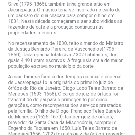
Silva (1795-1865), também tinha grande sítio em
Jacarepaguá. O músico teria se inspirado no canto de
um pássaro de sua chácara para compor o hino em
1831. Nesta década começaram a ser subdivididas as
fazendas de café e a produção continuou nas
propriedades menores.
No recenseamento de 1838, feito a mando do Ministro
da Justiça Bernardo Pereira de Vasconcelos(1795-
1850), Jacarepaguá totalizava 7.302 habitantes, dos
quais 4.491 eram escravos. A freguesia era a de maior
população escrava no município da corte.
A mais famosa família dos tempos colonial e imperial
de Jacarepaguá foi a originária do primeiro juiz de
órfãos do Rio de Janeiro, Diogo Lobo Teles Barreto de
Meneses (1593-1658). O cargo de juiz de órfãos foi
transmitido de pai para o primogênito por cinco
gerações, como recompensa dos serviços prestados
pela família. O filho de Diogo, Francisco Teles Barreto
de Meneses (1625-1679), também juiz de órfãos,
provedor da Santa Casa da Misericórdia, comprou o
Engenho da Taquara em 1658. Luís Teles Barreto de
Meneses(1656-1702) foi outro juiz de órfãos, provedor