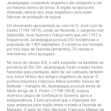
Jacarepaguá, comprando engenhos até chegarem a ser
os maiores donos de terras. A região na época era
chamada «lanície dos onze engenhos» pois eram
fábricas de produção de açúcar.
Em documento apresentado ao vice-rei D. José Luís de
Castro (1744-1819), conde de Resende, o sargento-mor
Sebastião José Guerreiro França narra que, em 1797, a
freguesia de Jacarepaguá possuía 253 residências e
população de 1.905 habitantes. O comércio era formado
por três lojas de fazenda (armarinho), 70 vendas e
mercearias, cinco açougues.
No inicio do século XIX, o café expandiu-se bastante na
província do Rio. Em Jacarepaguá, foram criadas muitas
fazendas para plantação, além de ser cultivado também
nos solos férteis dos antigos engenhos de açúcar. O
político brasileiro Francisco Maria Gordilho Veloso de
Barbuda – marquês de Jacarepaguá, possuía terras ali.
Muito amigo de D. Pedro I (1798-1834), ocupou
diversos cargos de confiança no Governo, após a
independência. É bem provável que o imperador em
suas andanças pela região tenha visitado a fazenda do
Marquês. O autor do Hino Nacional, Francisco Manuel da