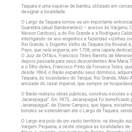
Taquara é uma espécie de bambu, utilizado em cercas e
designar a localidade.
O Largo da Taquara tornou-se um importante entronca
Guaratiba (atual Bandeirantes) – acesso às Vargens, Ca
Nelson Cardoso), a do Rio Grande e a Rodrigues Cald
interligando-se aos engenhos e fazendas vizinhas com
Rio Grande, o Engenho Velho da Taquara (na Boiúna) e,
Payo, que nela ergueria, em 1738, uma capela dedicad
O Juiz de Órfãos, Francisco Teles Barreto de Meneses,
depois passada para seus descendentes Ana Maria T
e o filho deles, Francisco Pinto da Fonseca Teles, qu
desde 1864, o Barão expandiu seus domínios, adquir
Taquara, às localidades do Tanque, Rio Grande, Mato Al
amizade do casal imperial, que sempre se hospedava
O Barão realizou obras públicas, construiu escolas e
Jacarepaguá”. Em 1875, Jacarepaguá foi beneficiado p
Jacarepaguá”, de Etiene Campos, que ligava, inicialm
bondes se estenderiam até o Largo da Taquara, sendo 
O Largo era polo de um vasto território: na direção 
Vargem Pequena; à oeste chegava as localidades de R