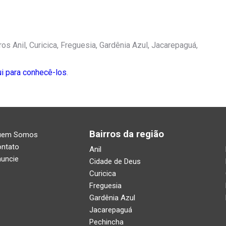
s Anil, Curicica, Freguesia, Gardênia Azul, Jacarepaguá,
ui para conhecê-los
.
Bairros da região
uem Somos
ntato
Anil
uncie
Cidade de Deus
Curicica
Freguesia
Gardênia Azul
Jacarepaguá
Pechincha