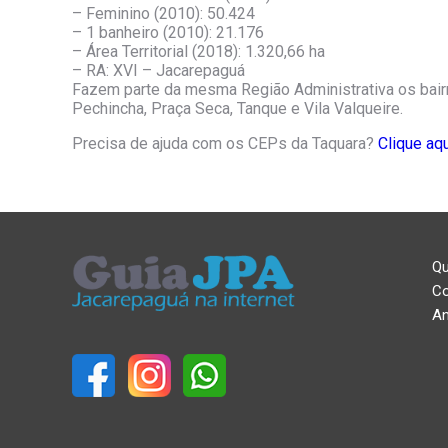
– Feminino (2010): 50.424
– 1 banheiro (2010): 21.176
– Área Territorial (2018): 1.320,66 ha
– RA: XVI – Jacarepaguá
Fazem parte da mesma Região Administrativa os bairro
Pechincha, Praça Seca, Tanque e Vila Valqueire.
Precisa de ajuda com os CEPs da Taquara?
Clique aq
Q
Co
An