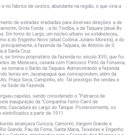
 no fabrico de cestos, abundante na região, o que viria a
mento de estradas irradiadas para diversas direções: a de
morim, Grota Funda -, a do Tindiba, a da Taquara (atual Av.
as. Em torno do Largo, um núcleo urbano se estabeleceu,
o a do Engenho Novo (atual Colônia Juliano Moreira), a do
 principalmente, a fazenda da Taquara, de Antonio de S.
a à Santa Cruz.
 se tornou proprietário da fazenda no século XVII, que foi
eles de Meneses, casada com Francisco Pinto da Fonseca,
e se tornaria o Barão da Taquara. Administrando a fazenda
indo terras em Jacarepaguá que correspondem, além da
to, Praça Seca, Campinho, etc. Tal prestígio lhe rendeu a
 na Sede da Fazenda.
 ergueu capelas, sendo considerado o “Patriarca de
ela inauguração da “Companhia Ferro-Carril de
ente, Cascadura ao Largo do Tanque. Posteriormente, os
eletrificados a partir de 1911.
sudoeste alcançava Curicica, Camorim, Vargem Grande e
io Grande, Pau da Fome, Santa Maria, Teixeiras e Engenho