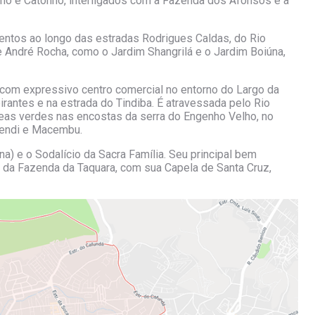
lho e Catonho, interligados com a Fazenda dos Afonsos e a
mentos ao longo das estradas Rodrigues Caldas, do Rio
e André Rocha, como o Jardim Shangrilá e o Jardim Boiúna,
com expressivo centro comercial no entorno do Largo da
irantes e na estrada do Tindiba. É atravessada pelo Rio
reas verdes nas encostas da serra do Engenho Velho, no
pendi e Macembu.
úna) e o Sodalício da Sacra Família. Seu principal bem
a da Fazenda da Taquara, com sua Capela de Santa Cruz,