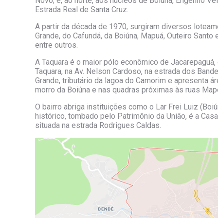
Novo; e, ao norte, aos núcleos de Boiúna, Engenho Ve
Estrada Real de Santa Cruz.
A partir da década de 1970, surgiram diversos lotea
Grande, do Cafundá, da Boiúna, Mapuá, Outeiro Santo 
entre outros.
A Taquara é o maior pólo econômico de Jacarepaguá, 
Taquara, na Av. Nelson Cardoso, na estrada dos Bande
Grande, tributário da lagoa do Camorim e apresenta á
morro da Boiúna e nas quadras próximas às ruas Ma
O bairro abriga instituições como o Lar Frei Luiz (Boi
histórico, tombado pelo Patrimônio da União, é a Cas
situada na estrada Rodrigues Caldas.