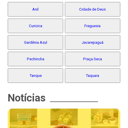
Anil
Cidade de Deus
Curicica
Freguesia
Gardênia Azul
Jacarepaguá
Pechincha
Praça Seca
Tanque
Taquara
Notícias