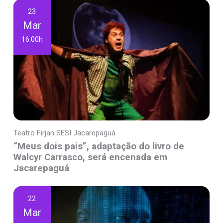
23
Mar
16:00h
Teatro Firjan SESI Jacarepaguá
“Meus dois pais”, adaptação do livro de
Walcyr Carrasco, será encenada em
Jacarepaguá
22
Mar