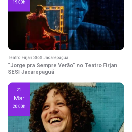
19:00h
Teatro Firjan SESI Jacarepaguá
“Jorge pra Sempre Verão” no Teatro Firjan
SESI Jacarepaguá
21
Mar
20:00h